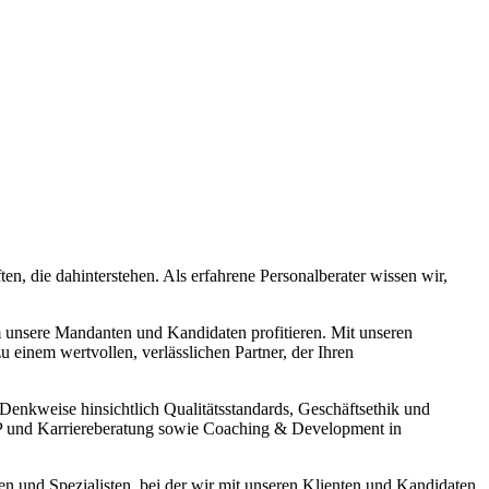
, die dahinterstehen. Als erfahrene Personalberater wissen wir,
m unsere Mandanten und Kandidaten profitieren. Mit unseren
 einem wertvollen, verlässlichen Partner, der Ihren
nkweise hinsichtlich Qualitätsstandards, Geschäftsethik und
POP und Karriereberatung sowie Coaching & Development in
en und Spezialisten, bei der wir mit unseren Klienten und Kandidaten