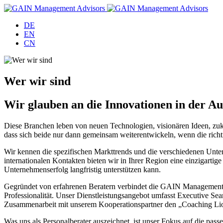
DE
EN
CN
Wer wir sind
Wir glauben an die Innovationen in der Au
Diese Branchen leben von neuen Technologien, visionären Ideen, zuku
dass sich beide nur dann gemeinsam weiterentwickeln, wenn die ric
Wir kennen die spezifischen Markttrends und die verschiedenen Unte
internationalen Kontakten bieten wir in Ihrer Region eine einzigarti
Unternehmenserfolg langfristig unterstützen kann.
Gegründet von erfahrenen Beratern verbindet die GAIN Management A
Professionalität. Unser Dienstleistungsangebot umfasst Executive 
Zusammenarbeit mit unserem Kooperationspartner den „Coaching Li
Was uns als Personalberater auszeichnet, ist unser Fokus auf die pas