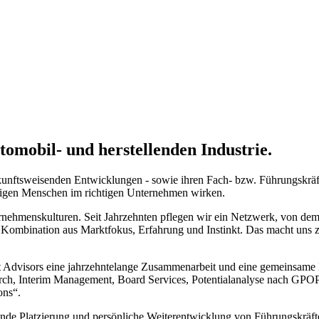
tomobil- und herstellenden Industrie.
nftsweisenden Entwicklungen - sowie ihren Fach- bzw. Führungskräften
htigen Menschen im richtigen Unternehmen wirken.
rnehmenskulturen. Seit Jahrzehnten pflegen wir ein Netzwerk, von de
ge Kombination aus Marktfokus, Erfahrung und Instinkt. Das macht uns zu
dvisors eine jahrzehntelange Zusammenarbeit und eine gemeinsame De
Search, Interim Management, Board Services, Potentialanalyse nach G
ons“.
sende Platzierung und persönliche Weiterentwicklung von Führungskräft